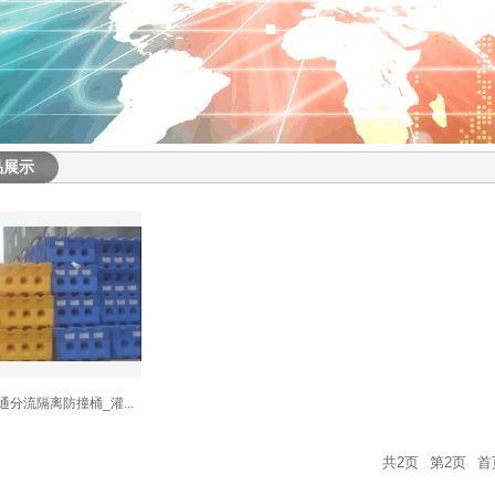
品展示
通分流隔离防撞桶_灌...
共2页
第2页
首