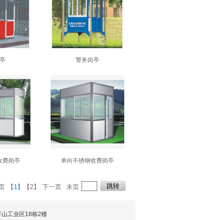
亭
警务岗亭
收费岗亭
单向不锈钢收费岗亭
页
【1】
【2】
下一页
末页
平山工业区18栋2楼